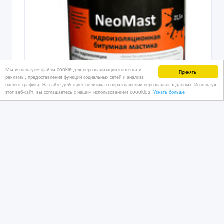
Мы используем файлы cookie для персонализации контента и
Принять!
рекламы, предоставления функций социальных сетей и анализа
нашего трафика. На сайте действует политика о неразглашении персональных данных. Используя
этот веб-сайт, вы соглашаетесь с нашим использованием coookies.
Узнать больше
NeoMast (неомаст)
05/08/2026
Строительные материалы
Казахстан, Караганда