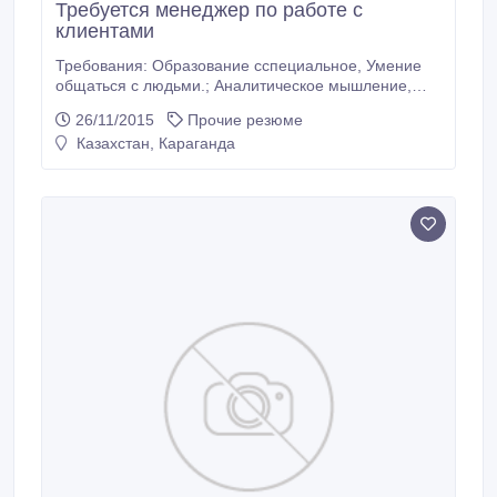
Требуется менеджер по работе с
клиентами
Требования: Образование сспециальное, Умение
общаться с людьми.; Аналитическое мышление,
коммуникабельность, ориентация на результат,
26/11/2015
Прочие резюме
ответственность; Владение компьютерными
Казахстан, Караганда
программами: Microsoft Word, Microsoft Excel.
Обязанности: Приём телефонных звонков в офис
компании Консультирование клиентов в офисе
компании об услугах и сервисах Заключение
договоров.