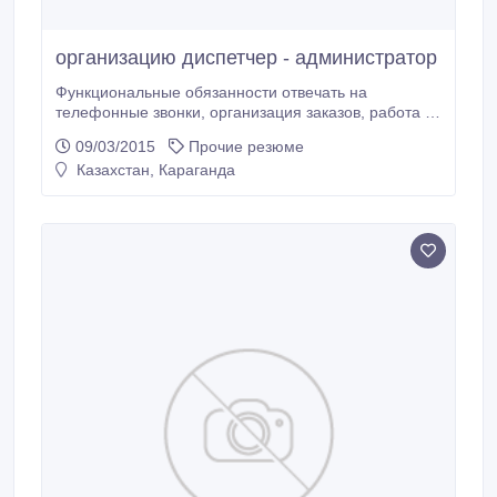
организацию диспетчер - администратор
Функциональные обязанности отвечать на
телефонные звонки, организация заказов, работа со
складом, отчет руководителю. Требования: Навыки
09/03/2015
Прочие резюме
делового общения, способность принимать
Казахстан, Караганда
ответственные решения, постоянное развитие,
коммуникативные навыки, организаторские
способности. Условия: офис в центре города.