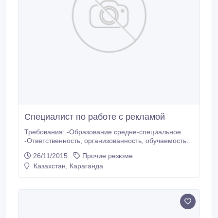
Специалист по работе с рекламой
Требования: -Образование средне-специальное.
-Ответственность, организованность, обучаемость.
-Грамотная устная и письменная речь. -Умение
26/11/2015
Прочие резюме
работать с большим объёмом информации..
Казахстан, Караганда
-Коммуникабельность. -Аккуратность в работе с
документами. Обязанности: -Редактирование и
разработка рекламы. -Планирование рекламного
бюджета.