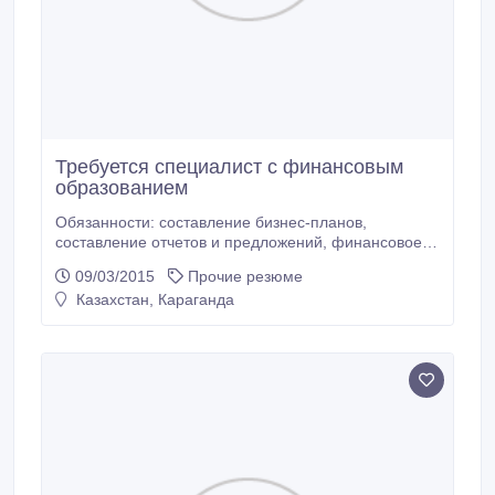
Требуется специалист с финансовым
образованием
Обязанности: составление бизнес-планов,
составление отчетов и предложений, финансовое
сопровождение деятельности. Подготовка и
09/03/2015
Прочие резюме
заключение договоров, финансовое планирование,
Казахстан, Караганда
анализ работы. Требования к кандидату: знание ПК.
Коммуникабельность, мобильность,
ответственность. Стаж приветствуется (рассмотрим
варианты без опыта).