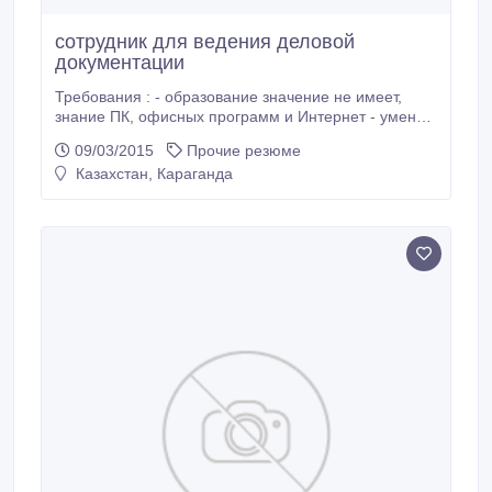
сотрудник для ведения деловой
документации
Требования : - образование значение не имеет,
знание ПК, офисных программ и Интернет - умение
быстро осваивать новые методы работы
09/03/2015
Прочие резюме
-консультирование и предоставление клиентам
Казахстан, Караганда
информации, деловое общение по телефону,
грамотное общение с клиентами в офисе, ведение
документации.. График и дополнительные условия
при личной встреч.