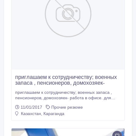
приглашаем к сотрудничеству; военных
запаса , пенсионеров, домохозяек-
приглашаем к сотрудничеству; военных запаса ,
пенсионеров, домохозяек- работа в офисе. для
молодых пенсионеров. домохозяек и военных
11/01/2017
Прочие резюме
запаса можем предложить работу офисного
Казахстан, Караганда
характера, административно-управленческой
деятельности, базовая подготовка, гибкий график.