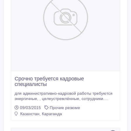
Срочно требуется кадровые
специалисты
для административно-кадровой работы требуются
энергичные, , целеустремлённые, сотрудники.
требования: деловое общение с клиентами,
09/03/2015
Прочие резюме
текущая документация, ведение переговоров,
Казахстан, Караганда
желание работать на перспективу. Предусмотрена
обучение и стажировка. График работы с 09:00-
18:00, пятидневка, офис в центре города, звонить
до 19 час по нижеуказанному телефону.