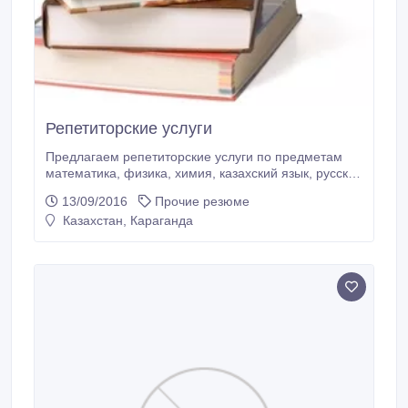
Репетиторские услуги
Предлагаем репетиторские услуги по предметам
математика, физика, химия, казахский язык, русский
язык, английский язык для учащихся 5-11 классов с
13/09/2016
Прочие резюме
русским, казахским языком обучения. Работа над
Казахстан, Караганда
пробелами, помощь в выполнении домашних
заданий, подготовка к любым видам тестирования.
Проводятся групповые, индивидуальные занятия.