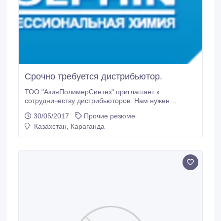
Срочно требуется дистрибьютор.
ТОО "АзияПолимерСинтез" приглашает к
сотрудничеству дистрибьюторов. Нам нужен
представитель нашей компании в г. Караганда и
30/05/2017
Прочие резюме
области. Выгодные условия. Требования:
Казахстан, Караганда
Возможность реализации моющих средств марки
"Долфин". Наш сайт: www.dolphinkaz.kz.