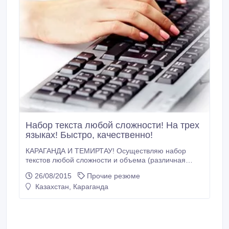
Набор текста любой сложности! На трех
языках! Быстро, качественно!
КАРАГАНДА И ТЕМИРТАУ! Осуществляю набор
текстов любой сложности и объема (различная
документация; статьи, рассказы, романы, пьесы;
26/08/2015
Прочие резюме
дипломные работы, монографии, учебные пособия
Казахстан, Караганда
и диссертации; письма, доклады и отчеты;
содержимое интернет-страниц; таблиц; схем и т.д.)
на дому. Возможна работа в офисе (по
договоренности).