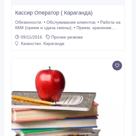
Кассир Оператор ( Караганда)
Обязанности: • Обслуживание клиентов; • Работа на
ККМ (прием и сдача смены); • Прием, хранение,
реализация (отпуск) и учет нефтепродуктов и
09/11/2016
Прочие резюме
сопутствующих товаров на АЗС; • Контроль над
Казахстан, Караганда
техническим состоянием оборудования • Выкладка
товаров в мини-маркете; • Контроль сроков годности
товаров. Требования: • Образование средне-
специальное, высшее; • Желателен опыт работы в
сфере обслуживания.