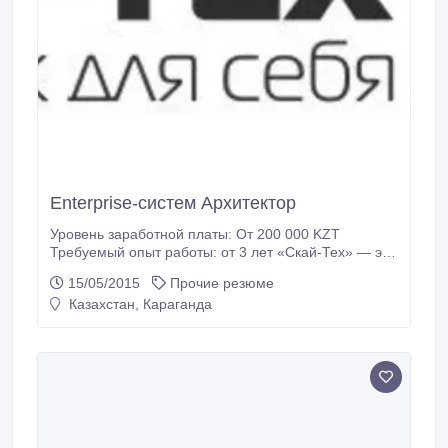
Enterprise-систем Архитектор
Уровень заработной платы: От 200 000 KZT
Требуемый опыт работы: от 3 лет «Скай-Тех» — это
большая дружная команда увлечённых талантливых
15/05/2015
Прочие резюме
профессионалов. Мы создаём уникальные
Казахстан, Караганда
информационные системы государственного
масштаба. Кто нам нужен? Нам нужен бывалый
архитектор информационных систем уровня
Enterprise, который когда-то вырос в архитектора из
разработчика программного обеспечения и имеет
за плечами опыт проектирования нескольких
непохожих друг на друга информационных систем.