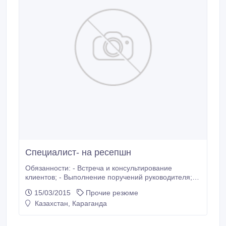
Специалист- на ресепшн
Обязанности: - Встреча и консультирование
клиентов; - Выполнение поручений руководителя; -
Прием и регистрация входящих звонков. Условия: -
15/03/2015
Прочие резюме
Без опыта работы; - Дружный коллектив; - Гибкий
Казахстан, Караганда
график, совмещение; Требования: -
Общительность; - Активность..