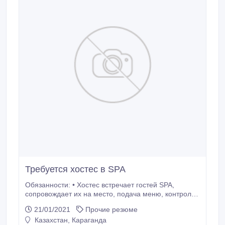
Требуется хостес в SPA
Обязанности: • Хостес встречает гостей SPA,
сопровождает их на место, подача меню, контроль
над тем, как рассаживаются гости, помогает
21/01/2021
Прочие резюме
разместиться со всеми удобствами на
Казахстан, Караганда
предложенном месте, обеспечивает комфорт