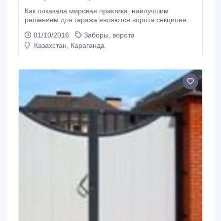
Как показала мировая практика, наилучшим
решением для гаража являются ворота секционной
конструкции. Установив секционные ворота «Door —
01/10/2016
Заборы, ворота
Han», Вы можете не сомневаться в правильности
Казахстан, Караганда
своего выбора. Этот современный тип ворот
оснащен устройствами защиты от: обрыва троса,
обрыва пружины, взлома, защемления пальцев.