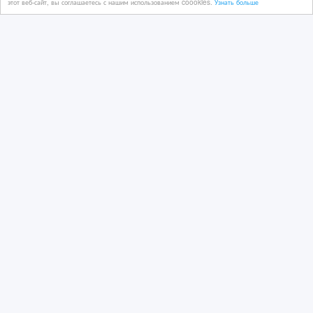
этот веб-сайт, вы соглашаетесь с нашим использованием coookies.
Узнать больше
Криптомайнер майнер
31/08/2021
Подарю, отдам
Казахстан, Караганда